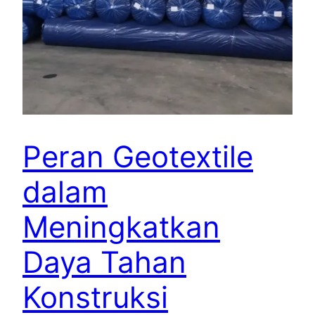
Peran Geotextile
dalam
Meningkatkan
Daya Tahan
Konstruksi