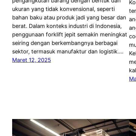
pengangkutan barang dengan bentuk dan
Ko
ukuran yang tidak konvensional, seperti
te
bahan baku atau produk jadi yang besar dan
an
berat. Dalam konteks industri di Indonesia,
an
penggunaan forklift jepit semakin meningkat
co
seiring dengan berkembangnya berbagai
mu
sektor, termasuk manufaktur dan logistik.…
Ke
Maret 12, 2025
me
ka
Ma