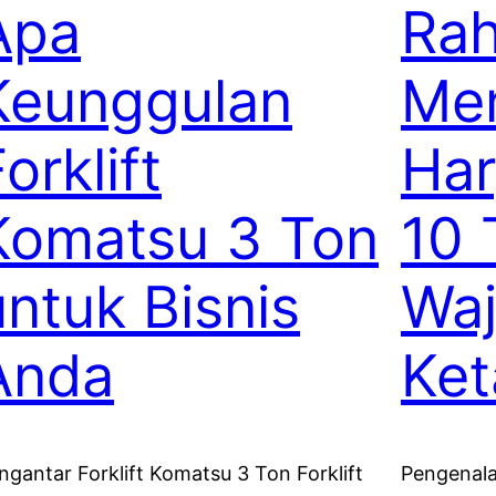
Apa
Rah
Keunggulan
Me
orklift
Har
Komatsu 3 Ton
10 
untuk Bisnis
Waj
Anda
Ket
ngantar Forklift Komatsu 3 Ton Forklift
Pengenalan