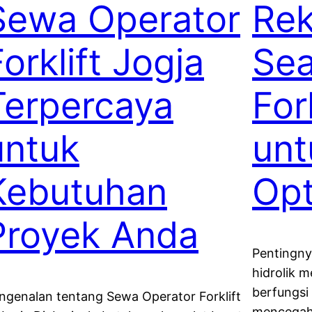
Sewa Operator
Re
orklift Jogja
Sea
Terpercaya
For
untuk
unt
Kebutuhan
Opt
Proyek Anda
Pentingnya
hidrolik 
berfungsi
ngenalan tentang Sewa Operator Forklift
mencegah 