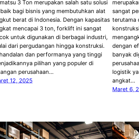
matsu 3 Ton merupakan salah satu solusi
merupakan
rbaik bagi bisnis yang membutuhkan alat
sangat pen
gkut berat di Indonesia. Dengan kapasitas
terutama 
gkat mencapai 3 ton, forklift ini sangat
konstruksi
cok untuk digunakan di berbagai industri,
mengangk
lai dari pergudangan hingga konstruksi.
dengan efi
handalan dan performanya yang tinggi
banyak di
njadikannya pilihan yang populer di
perusahaa
langan perusahaan…
logistik 
ret 12, 2025
angkat…
Maret 6, 