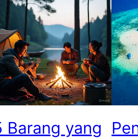
5 Barang yang
Pe