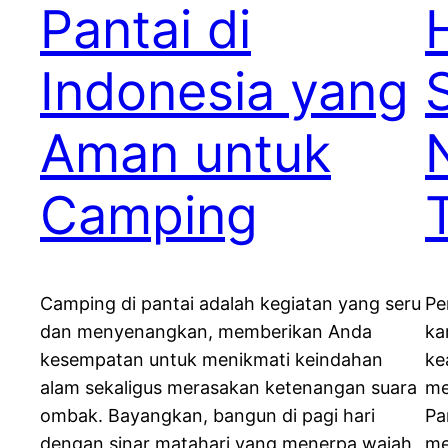
Pantai di
Indonesia yang
Aman untuk
Camping
Camping di pantai adalah kegiatan yang seru
Pe
dan menyenangkan, memberikan Anda
ka
kesempatan untuk menikmati keindahan
ke
alam sekaligus merasakan ketenangan suara
me
ombak. Bayangkan, bangun di pagi hari
Pa
dengan sinar matahari yang menerpa wajah
me