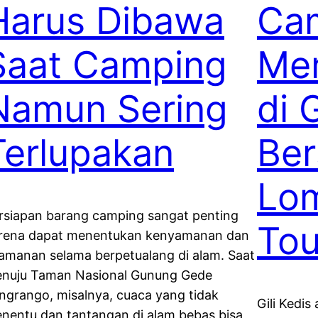
Harus Dibawa
Ca
Saat Camping
Me
Namun Sering
di 
Terlupakan
Be
Lo
rsiapan barang camping sangat penting
Tou
rena dapat menentukan kenyamanan dan
amanan selama berpetualang di alam. Saat
nuju Taman Nasional Gunung Gede
ngrango, misalnya, cuaca yang tidak
Gili Kedis
nentu dan tantangan di alam bebas bisa