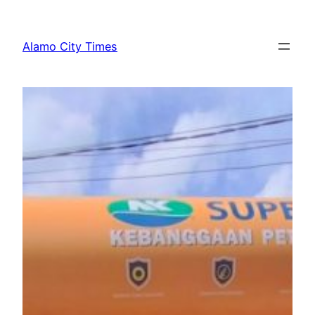
Lewati
ke
Alamo City Times
konten