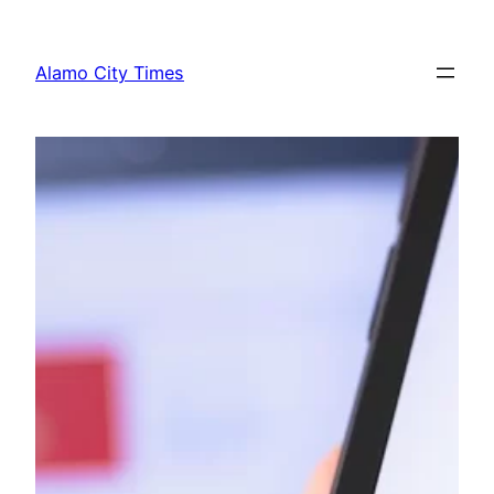
Lewati
ke
Alamo City Times
konten